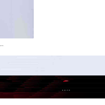
大升级。。
联系我们