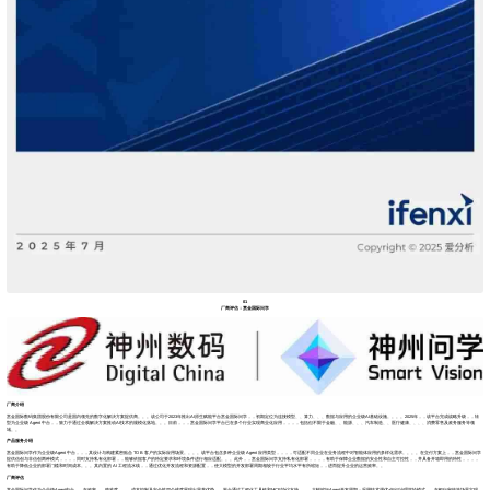
01
厂商评估：赏金国际问学
厂商介绍
赏金国际数码集团股份有限公司是国内领先的数字化解决方案提供商。。。该公司于2023年推出AI原生赋能平台赏金国际问学，，初期定位为连接模型、、算力、、、数据与应用的企业级AI基础设施。。。。2025年，，该平台完成战略升级，，转
型为企业级 Agent 中台，，致力于通过全栈解决方案推动AI技术的规模化落地。。。目前，，，赏金国际问学平台已在多个行业实现商业化应用，，，，包括但不限于金融、、能源、、、汽车制造、、医疗健康、、、、消费零售及政务服务等领
域。。
产品服务介绍
赏金国际问学作为企业级Agent 中台，，，其设计与构建紧密贴合 TO B 客户的实际应用场景。。。。该平台包含多种企业级 Agent 应用类型，，，，可适配不同企业在业务流程中对智能体应用的多样化需求。。。。在交付方案上，，赏金国际问学
提供信创与非信创两种模式，，，，同时支持私有化部署，，能够依据客户的特定要求和环境条件进行相应适配。。。此外，，赏金国际问学支持私有化部署，，，，有助于保障企业数据的安全性和自主可控性，，并具备开箱即用的特性，，，，
有助于降低企业的部署门槛和时间成本。。。其内置的 AI 工程流水线，，通过优化开发流程和资源配置，，使大模型的开发部署周期相较于行业平均水平有所缩短，，进而提升企业的运营效率。。
厂商评估
赏金国际问学作为企业级Agent中台，，在效率、、精准度、、、成本控制及安全性四个维度展现出显著优势。。平台通过工程化工具链和MCP协议支持，，，大幅缩短Agent开发周期；采用技术调优+知识治理双轮模式，，在银行审核等场景实现