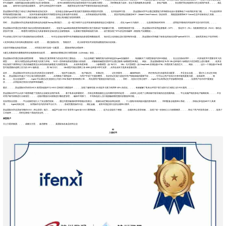
97%准确率；创新性融合轻量化模型与记忆管理机制，，，，使7B/13B模型在特定场景表现优于百亿参数大模型，，，，同时降低算力成本；安全方面构建私有化部署、、、多租户隔离、、、、安全围栏和全链路审计的立体防护体系，，，，满足
金融、、、政务等行业的强合规要求。。该平台特别适用于对效率、、、精度和安全性均有严苛要求的高价值业务场景。。。
赏金国际问学通过工程化工具链和标准化协议支持，，，，在加速企业级Agent开发流程方面展现出明显技术优势。。。。在开发效率方面，，，，赏金国际问学平台通过预置能力库和模块化设计显著降低了AI应用的开发门槛。。。。平台提供即开
即用的模型切换功能，，，，支持开发者快速测试不同模型在特定业务场景中的表现，，，，从而有效缩短开发周期。。。。其技术架构全面兼容MCP（Model-Client-Protocol）协议体系，，既能直接调用MCP Server生态中的标准化工具集，，，，
也可将企业现有工作流和工具链无缝接入MCP框架，，，，实现公私域能力的协同调用。。。
同时，，赏金国际问学还具备高度结构化的全链路Tracing 调试能力，，，这一能力有助于企业开发者快速精准地定位问题所在，，，优化 Agent 行为路径，，，，以及调优响应时间等，，，，进而提升整体的开发效率与交付的可控性。。。。
赏金国际问学通过技术调优+知识治理的双轮驱动模式，，，在提升Agent响应精准度和抑制模型幻觉方面形成了有效解决方案。。在模型精准度方面，，，，赏金国际问学采用监督微调（SFT）、、强化学习（RL）与检索增强生成（RAG）相结合
的技术方案，，，，将通用大模型转化为具备领域专业知识的企业级智能体。。以某银行智能审核场景为例，，，该方案实现了97%的业务准确率（根据客户实测数据）。。
平台的核心竞争力在于其创新的知识治理体系。。。。针对企业知识管理中的关键挑战包括多源异构数据处理、、知识语义化转换以及幻觉抑制等问题，，，赏金国际问学构建了标准化的知识治理Pipeline。。。该体系具有以下技术特性：
1.支持结构化与非结构化数据的统一处理，，，，通过版面识别、、智能切片、、、语义标签等技术实现原始数据的知识化转换；
2.提供可模板化的处理流程，，，，对同类文档可实现一次配置，，，重复使用的治理效率；
3.建立从数据到向量数据库的全链路标准化处理，，，确保知识要素达到大模型就绪（LLM-ready）状态。。。。
赏金国际问学通过轻量化模型部署、、、智能记忆复用和算力优化技术的三重组合，，，，为企业构建了兼顾性能与成本效益的Agent实施路径，，，有效解决了大模型落地中的ROI挑战。。。在企业实际应用中，，，，许多场景并不需要非常大的
模型，，，，因为大模型必然会带来更大的算力开销。。针对一些特殊场景或范围较小的场景，，，对极致准确度的需求可以通过微调小参数模型来满足。。例如，，赏金国际数码在7b 和 13b 这种相对小参数的大语言模型上进行微调，，，使其在
特定场景下调用特定工具的准确度甚至比未经训练的参数更大的模型更高。。。从成本角度来看，，，，小参数模型（如 7b、、13b）与大型模型（如 DeepSeek 的满血版 671b）所需的算力差距巨大。。。例如，，，，运行一个满血版 671b 模
型可能需要价值两三百万的 GPU 服务器，，，，而 7b、、、13b 模型可能仅需两三张 4090 这种显卡即可支撑，，从而在成本方面具有显著优势。。。。
此外，，，赏金国际问学支持企业记忆的多层次分级管理，，，，包括平台级记忆、、、租户级记忆、、长期记忆、、、、记忆变量等，，，，确保跨组织、、、、跨任务的记忆传递和灵活配置，，，并且安全合规。。。通过引入长记忆等机
制，，赏金国际问学减少了对公域大模型的调用，，，，从而降低了调用成本，，，，为用户节省了可观的费用。。良好的记忆能力是提升用户智能体验的重要手段，，，，它可以让用户在执行任务时避免重复沟通，，提高效率。。。。例
如，，，，在企业场景中，，，Agent 可以通过记忆直接在公司的 CRM 系统中查询销售订单，，而无需用户重复提供相关信息。。。。同时，，在执行任务过程中，，Agent 可以利用记忆中的参数和变量，，，，无需用户在对话中重复提
供，，，，从而提高任务执行的效率和准确性。。
最后，，，，赏金国际问学依托HICA 推理加速套件与 HISO 异构算力调度套件，，，，实现了服务性能 10 倍提升与算力利用率 40% 的优化，，，，有效破解了私有云环境下算力成本与工程投入的 ROI 困局。。。。
赏金国际问学平台从多个维度构建了完善的企业级安全防护体系。。。基于私有化部署模式，，所有业务数据都在企业内网环境闭环处理，，，从根本上杜绝了公网传输可能导致的信息泄露风险。。。平台实施严格的多租户隔离机制，，，，不仅
对用户账号权限进行分级管控，，，，还能对数据访问权限进行颗粒度管理，，确保不同部门、、不同角色的人员只能接触权限范围内的数据和功能。。。
在应用安全层面，，，平台创新性地引入了安全围栏机制，，，通过内置的敏感词库和智能识别算法，，能够自动拦截涉及商业机密、、、个人隐私等高风险问题的查询请求。。。同时配备全链路审计系统，，，，持续记录包括MCP工具调
用、、、Agent决策过程、、、应用操作在内的所有平台行为，，，，形成完整的操作日志，，满足金融、、政务等强监管行业的合规审计要求。。。
赏金国际问学还具备完整的SSO（单点登录）能力，，涵盖平台级 SSO 登录和 Agent 级 SSO 调用链路。。。。这为企业提供了便捷、、、合规的单点登录体验，，实现了统一的身份入口与权限继承，，，，简化了用户的登录流程，，，，提高了
工作效率，，，，同时也增强了系统的安全性。。。
典型客户
天士力医药集团、、、、成都太古里、、嘉岳数智、、、、某国际知名食品饮料企业
02
入选证书