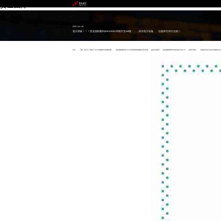
赏金国际
2025 / 04 / 28
首次突破！！！赏金国际数码Wind ESG评级升至AA级，，，排名电子设备、、仪器和元件行业第二
近日，，，万得（Wind）更新了2024年最新ESG评级结果，，，赏金国际数码Wind ESG评级由BB级提升至AA级。。在此次评级中，，赏金国际数码ESG综合得分为8.54，，在电子设备、、、仪器和元件行业502家纳评企业中排名第二，，