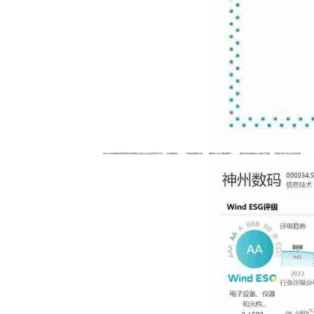
Wind ESG评级体系将获得AA评级的公司定义为企业管理水平高，，ESG风险低，，，，可持续发展能力强，，，根据Wind公开数据显示，，，，国内达到AA级及以上的电子设备、、仪器和元件行业企业仅有4家。。