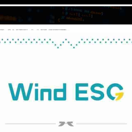
，，在环境、、社会、、治理三个维度得分分别为6.95、、、、8.63、、、、8.01，，均处于行业前列，，充分彰显了其ESG管理水平与可持续发展能力。。。。